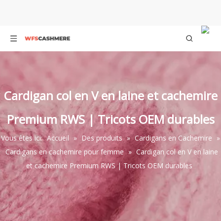
Cardigan col en V en laine et cachemire
Premium RWS | Tricots OEM durables
Vous êtes ici:
Accueil
»
Des produits
»
Cardigans en Cachemire
»
Cardigans en cachemire pour femme
»
Cardigan col en V en laine
et cachemire Premium RWS | Tricots OEM durables