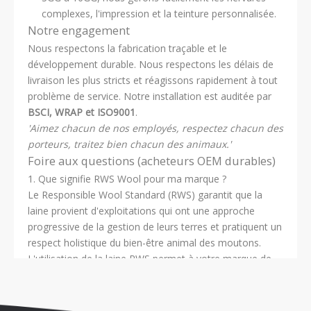
complexes, l'impression et la teinture personnalisée.
Notre engagement
Nous respectons la fabrication traçable et le
développement durable. Nous respectons les délais de
livraison les plus stricts et réagissons rapidement à tout
problème de service. Notre installation est auditée par
BSCI, WRAP et ISO9001
.
'Aimez chacun de nos employés, respectez chacun des
porteurs, traitez bien chacun des animaux.'
Foire aux questions (acheteurs OEM durables)
1. Que signifie RWS Wool pour ma marque ?
Le Responsible Wool Standard (RWS) garantit que la
laine provient d'exploitations qui ont une approche
progressive de la gestion de leurs terres et pratiquent un
respect holistique du bien-être animal des moutons.
L'utilisation de la laine RWS permet à votre marque de
commercialiser officiellement le vêtement comme un
produit durable et d'origine éthique.
2. Puis-je personnaliser les boutons et les étiquettes ?