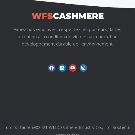
Oui. Bien que cette conception comporte des boutons
en nacre, vous pouvez personnaliser tout le matériel.
Nous fournissons également des services complets
d'étiquetage privé, notamment des étiquettes de
Aimez nos employés, respectez les porteurs, faites
marque, des étiquettes volantes, des sacs en
attention à la condition de vie des animaux et au
polyéthylène et des coffrets cadeaux.
développement durable de l'environnement.
3. À quelle vitesse pouvez-vous produire un échantillon ?
Grâce à notre service de fil en stock, un échantillon
personnalisé ou un échantillon tricoté peut être prêt en
seulement 1 à 2 semaines. La production en vrac prend
40 à 70 jours selon le volume.
Prêt à rehausser votre collection avec un luxe éthique ?
Cliquez ici pour
nous contacter
et demander un devis
B2B dès aujourd'hui !
sur:
droits d'auteur
2021 Wfs Cashmere Industry Co., Ltd. Soutenu

En vertu d'un: