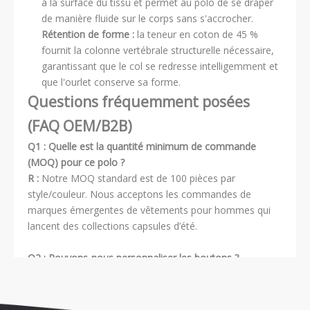
à la surface du tissu et permet au polo de se draper
de manière fluide sur le corps sans s'accrocher.
Rétention de forme :
la teneur en coton de 45 %
fournit la colonne vertébrale structurelle nécessaire,
garantissant que le col se redresse intelligemment et
que l'ourlet conserve sa forme.
Questions fréquemment posées
(FAQ OEM/B2B)
Q1 : Quelle est la quantité minimum de commande
(MOQ) pour ce polo ?
R :
Notre MOQ standard est de 100 pièces par
style/couleur. Nous acceptons les commandes de
marques émergentes de vêtements pour hommes qui
lancent des collections capsules d’été.
Q2 : Pouvons-nous personnaliser les boutons ?
R :
Absolument. Bien que la nacre soit notre norme haut
de gamme, nous pouvons également nous procurer des
boutons en corne véritable, des boutons en résine teints