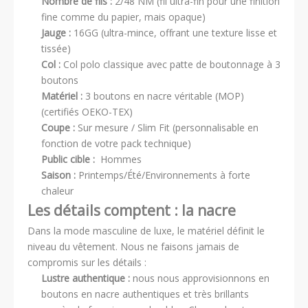
Nombre de fils :
2/48 NM (fil ultra-fin pour une finition
fine comme du papier, mais opaque)
Jauge :
16GG (ultra-mince, offrant une texture lisse et
tissée)
Col :
Col polo classique avec patte de boutonnage à 3
boutons
Matériel :
3 boutons en nacre véritable (MOP)
(certifiés OEKO-TEX)
Coupe :
Sur mesure / Slim Fit (personnalisable en
fonction de votre pack technique)
Public cible :
Hommes
Saison :
Printemps/Été/Environnements à forte
chaleur
Les détails comptent : la nacre
Dans la mode masculine de luxe, le matériel définit le
niveau du vêtement. Nous ne faisons jamais de
compromis sur les détails :
Lustre authentique :
nous nous approvisionnons en
boutons en nacre authentiques et très brillants