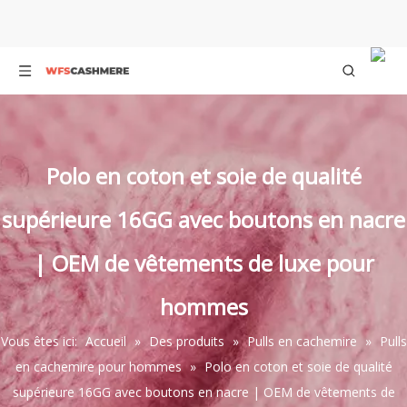
Polo en coton et soie de qualité
supérieure 16GG avec boutons en nacre
| OEM de vêtements de luxe pour
hommes
Vous êtes ici:
Accueil
»
Des produits
»
Pulls en cachemire
»
Pulls
en cachemire pour hommes
»
Polo en coton et soie de qualité
supérieure 16GG avec boutons en nacre | OEM de vêtements de