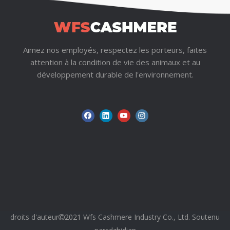
sur mesure ou graver au laser le logo de votre marque
sur les boutons.
Q3 : Ce polo en soie et coton est-il lavable en machine ?
Aimez nos employés, respectez les porteurs, faites
R :
En raison de la nature délicate du tricot 16GG, de la
attention à la condition de vie des animaux et au
teneur en soie et des boutons en coquille naturelle, nous
développement durable de l'environnement.
recommandons un lavage à la main à froid ou un
nettoyage à sec professionnel. Nous fournirons des
étiquettes d’entretien appropriées.
Q4 : Combien de temps prend la production
d’échantillons ?
R :
La production d'échantillons utilisant nos couleurs de
soie et de coton en stock ne prend généralement que 7
à 10 jours une fois que la conception de votre col et vos
choix de boutons sont confirmés.
droits d'auteur
2021 Wfs Cashmere Industry Co., Ltd. Soutenu

Affinez votre collection d'été pour hommes avec nos