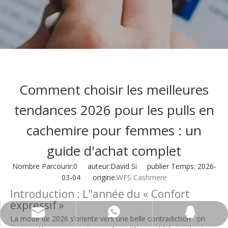
Comment choisir les meilleures
tendances 2026 pour les pulls en
cachemire pour femmes : un
guide d'achat complet
Nombre Parcourir:
0
auteur:David Si publier Temps: 2026-
03-04 origine:
WFS Cashmere
Introduction : L"année du « Confort
expressif »
wfs810@wfscashmere.com
+8617553102725
2917611817
La mode de 2026 s’oriente vers une belle contradiction : on