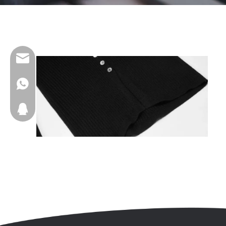
wfs810@wfscashmere.com
+8617553102725
2917611817