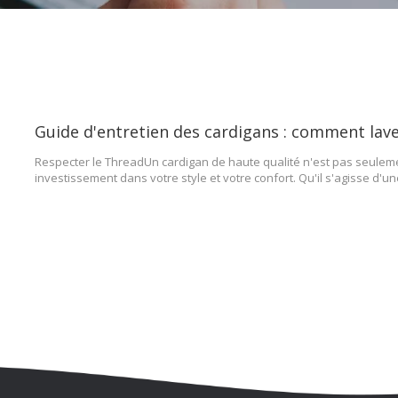
Respecter le ThreadUn cardigan de haute qualité n'est pas seulemen
investissement dans votre style et votre confort. Qu'il s'agisse d'u
l'été ou d'un luxueux cardigan en cachemire pour l'hiver, la longévi
entièrement de la façon dont vous les traitez.Beaucoup de gens hés