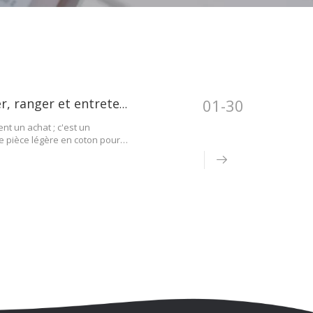
01-30
Guide d'entretien des cardigans : comment laver, ranger et entretenir vos tricots
t un achat ; c'est un
ne pièce légère en coton pour
té de vos tricots dépend
itent.