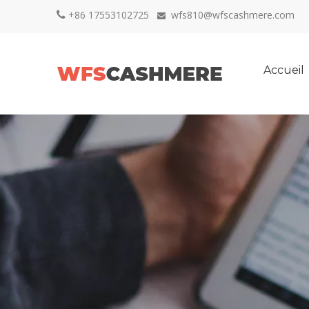
+86 17553102725
wfs810@wfscashmere.com


Accueil