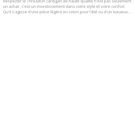
Respecter le ThreadUn cardigan de haute qualité n'est pas seulement
un achat ; c'est un investissement dans votre style et votre confort.
Qu'il s'agisse d'une pièce légère en coton pour l'été ou d'un luxueux
cardigan en cachemire pour l'hiver, la longévité de vos tricots dépend
entièrement de la façon dont vous les traitez.Beaucoup de gens
hésitent.