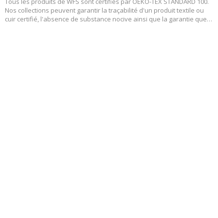
Tous les produits de WFS sont certifiés par OEKO-TEX STANDARD 100.
Nos collections peuvent garantir la traçabilité d'un produit textile ou
cuir certifié, l'absence de substance nocive ainsi que la garantie que
le produit ait été manufacturé au sein d'un établissement
respectueux de l'environnement e