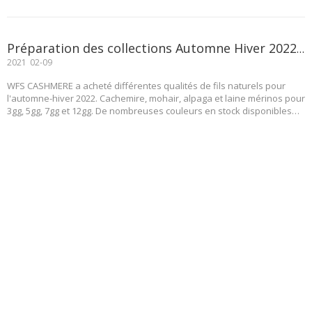
Préparation des collections Automne Hiver 2022 avec CACHEMIRE, ALPAGA, LAINE MÉRINOS et MOHAIR
2021
02-09
WFS CASHMERE a acheté différentes qualités de fils naturels pour
l'automne-hiver 2022. Cachemire, mohair, alpaga et laine mérinos pour
3gg, 5gg, 7gg et 12gg. De nombreuses couleurs en stock disponibles
pour l'échantillonnage.