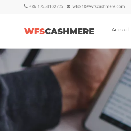
+86 17553102725
wfs810@wfscashmere.com


Accueil