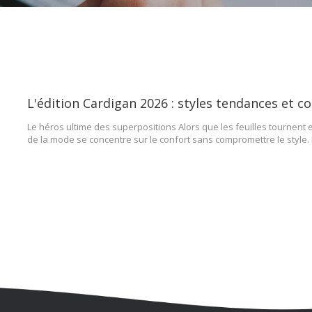
L'édition Cardigan 2026 : styles tendances et 
Le héros ultime des superpositions Alors que les feuilles tournent et
de la mode se concentre sur le confort sans compromettre le style
2026, un vêtement s'impose comme le héros incontesté du dressing :
les cardigans n'étaient que des « g »