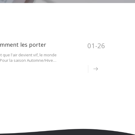
comment les porter
01-26
 que l'air devient vif, le monde
. Pour la saison Automne/Hiver
 le cardigan. Fini le temps où