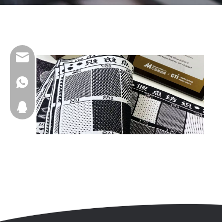
wfs810@wfscashmere.com
+8617553102725
2917611817