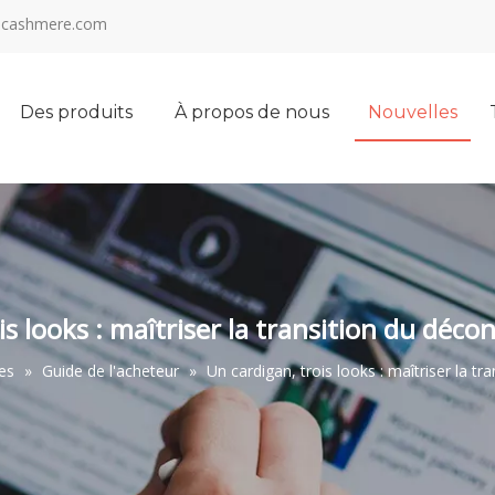
cashmere.com
Des produits
À propos de nous
Nouvelles
is looks : maîtriser la transition du déco
es
»
Guide de l'acheteur
»
Un cardigan, trois looks : maîtriser la t