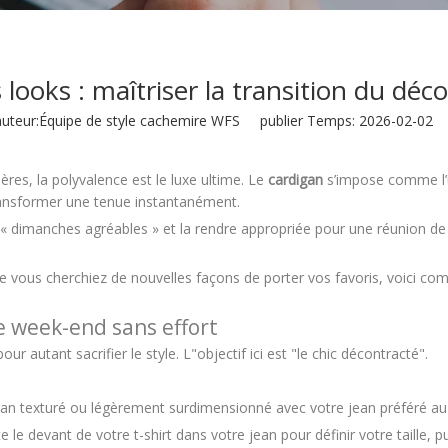
 looks : maîtriser la transition du dé
eur:Équipe de style cachemire WFS publier Temps: 2026-02-02 
s, la polyvalence est le luxe ultime. Le
cardigan
s’impose comme l’u
transformer une tenue instantanément.
dimanches agréables » et la rendre appropriée pour une réunion de c
e vous cherchiez de nouvelles façons de porter vos favoris, voici co
e week-end sans effort
r autant sacrifier le style. L"objectif ici est "le chic décontracté".
n texturé ou légèrement surdimensionné avec votre jean préféré au fi
e le devant de votre t-shirt dans votre jean pour définir votre taille, 