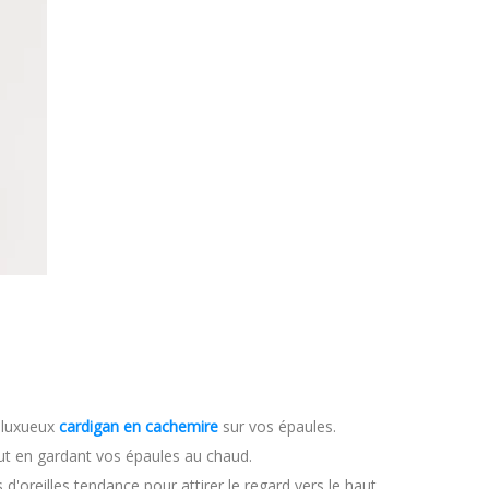
n luxueux
cardigan en cachemire
sur vos épaules.
tout en gardant vos épaules au chaud.
 d'oreilles tendance pour attirer le regard vers le haut.