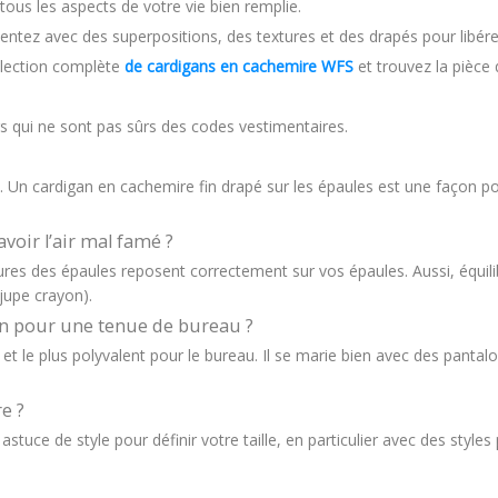
tous les aspects de votre vie bien remplie.
entez avec des superpositions, des textures et des drapés pour libére
llection complète
de cardigans en cachemire WFS
et trouvez la pièce 
rs qui ne sont pas sûrs des codes vestimentaires.
 Un cardigan en cachemire fin drapé sur les épaules est une façon pol
oir l’air mal famé ?
es des épaules reposent correctement sur vos épaules. Aussi, équilibr
jupe crayon).
gan pour une tenue de bureau ?
 et le plus polyvalent pour le bureau. Il se marie bien avec des panta
e ?
stuce de style pour définir votre taille, en particulier avec des styl