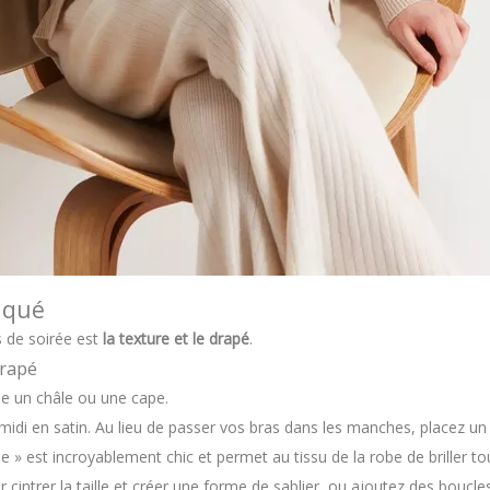
tiqué
s de soirée est
la texture et le drapé
.
drapé
me un châle ou une cape.
midi en satin. Au lieu de passer vos bras dans les manches, placez u
pe » est incroyablement chic et permet au tissu de la robe de briller 
 cintrer la taille et créer une forme de sablier, ou ajoutez des boucles