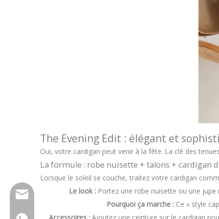
The Evening Edit : élégant et sophis
Oui, votre cardigan peut venir à la fête. La clé des tenue
La formule : robe nuisette + talons + cardigan 
Lorsque le soleil se couche, traitez votre cardigan com
Le look :
Portez une robe nuisette ou une jupe 
wfs810@wfscashmere.com
Pourquoi ça marche :
Ce « style ca
Accessoires :
Ajoutez une ceinture sur le cardigan pour
+8617553102725