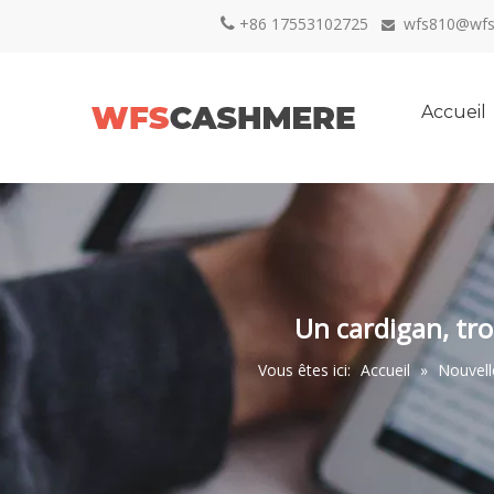
+86 17553102725
wfs810@wfs


Accueil
Un cardigan, tro
Vous êtes ici:
Accueil
»
Nouvell