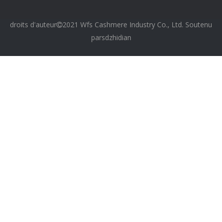
droits d'auteur
2021 Wfs Cashmere Industry Co., Ltd. Soutenu

par
sdzhidian