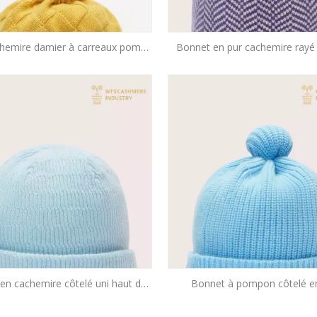
chemire damier à carreaux pom-
Bonnet en pur cachemire rayé
pom bonnet
gamme | Accessoires en tri
en cachemire côtelé uni haut de
Bonnet à pompon côtelé e
 | Accessoires de base OEM
cachemire de qualité supéri
Accessoires OEM