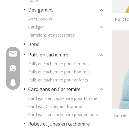
Robe
Des gamins
Arrêtez-vous
Pur ca
Cardigan
Pantalons et accessoires
Bébé
wfs810@wfscashmere.com
Pulls en cachemire
Pulls en cachemire pour femmes
+8617553102725
Pulls en cachemire pour hommes
Pulls en cachemire pour enfants
2917611817
Cardigans en Cachemire
Cardigans en cachemire pour femme
Cardigan Cachemire Homme
Cardigans en cachemire pour enfants
Bonnet 
gamme
Robes et jupes en cachemire