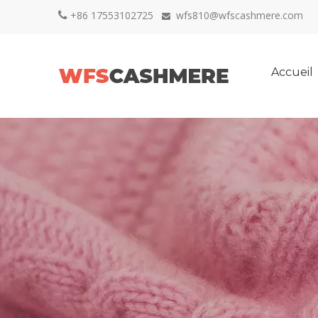
+86 17553102725
wfs810@wfscashmere.com


Accueil