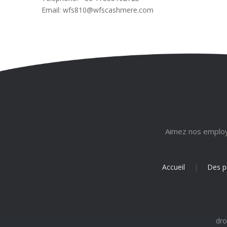
Email:
wfs810@wfscashmere.com
Aimez nos employé
Accueil
|
Des p
dro