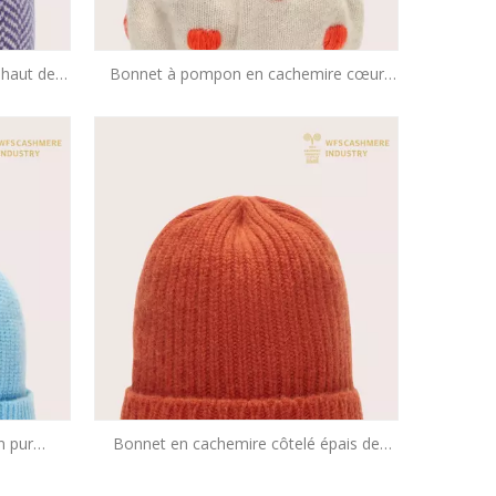
 haut de
Bonnet à pompon en cachemire cœur
cot OEM
intarsia haut de gamme | Accessoires
OEM
n pur
Bonnet en cachemire côtelé épais de
eure |
qualité supérieure | Accessoires poids
lourds OEM