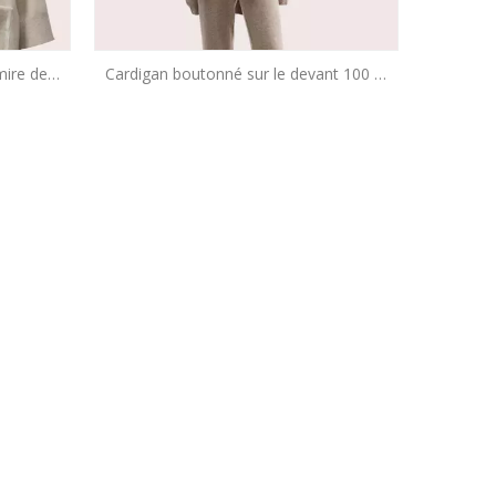
mire de
Cardigan boutonné sur le devant 100 %
t OEM de
cachemire haut de gamme pour femme |
ieux
Fabricant de tricots OEM