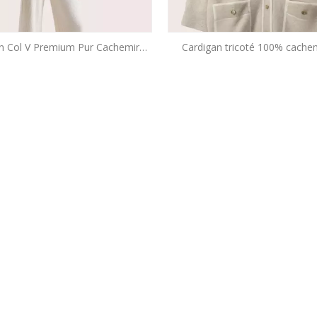
n Col V Premium Pur Cachemire
Cardigan tricoté 100% cache
 Fabricant OEM/ODM de tricots
qualité supérieure | Fabrican
gris personnalisés
luxe sophistiqué et silenc