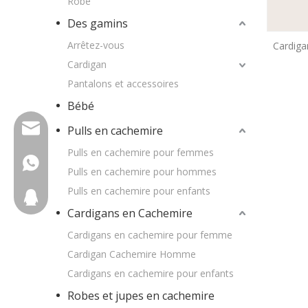
Robe
Des gamins
Arrêtez-vous
Cardiga
Femme |
Cardigan
Pantalons et accessoires
Bébé
wfs810@wfscashmere.com
Pulls en cachemire
Pulls en cachemire pour femmes
+8617553102725
Pulls en cachemire pour hommes
Pulls en cachemire pour enfants
2917611817
Cardigans en Cachemire
Cardigans en cachemire pour femme
Cardigan Cachemire Homme
Cardigans en cachemire pour enfants
Robes et jupes en cachemire