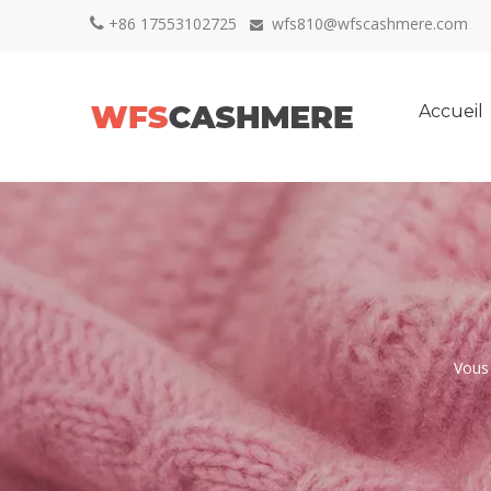
+86 17553102725
wfs810@wfscashmere.com


Accueil
Vous 