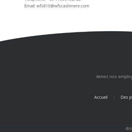
Email:
wfs810@wfscashmere.com
Aimez nos employé
Accueil
|
Des p
dro