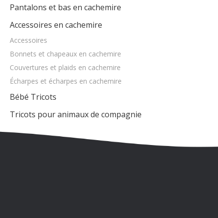
Cardigans en Cachemire
Cardigans en cachemire pour femme
Cardigan Cachemire Homme
Cardigans en cachemire pour enfants
Robes et jupes en cachemire
Pantalons et bas en cachemire
Accessoires en cachemire
Accessoires
Bonnets et chapeaux en cachemire
Couvertures et plaids en cachemire
Écharpes et écharpes en cachemire
Bébé Tricots
Tricots pour animaux de compagnie