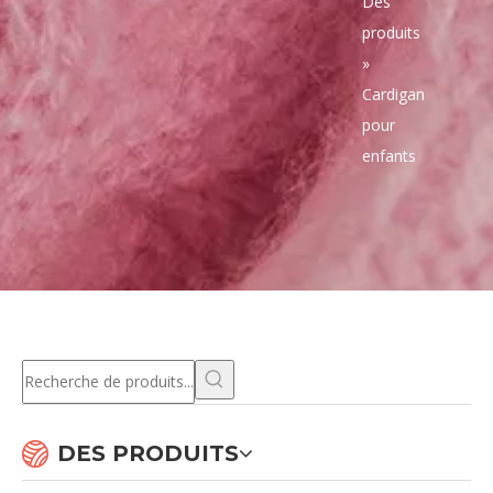
Des
produits
»
Cardigan
pour
enfants
Tout
Nom du produit
Mots-clés
Modèle de produit