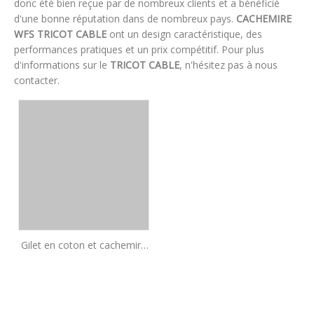
donc été bien reçue par de nombreux clients et a bénéficié
d'une bonne réputation dans de nombreux pays.
CACHEMIRE
WFS
TRICOT CABLE
ont un design caractéristique, des
performances pratiques et un prix compétitif. Pour plus
d'informations sur le
TRICOT CABLE
, n'hésitez pas à nous
contacter.
Gilet en coton et cachemire
tricoté par câble haut de
gamme pour enfants |
Fabricant OEM de
vêtements de luxe pour