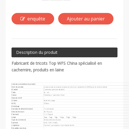
enquête
Ajouter au panier
Description du produit
Fabricant de tricots Top WFS China spécialisé en
cachemire, produits en laine
Liste des paramètres du produit
Nom de produit
Luxueux sweat à sweat à sweat en tricot en cachemire à 100% pour le confort ultime
Matériel
Cashmere (personnalisable)
Taille
Xs - xxl
Saison
Printemps / automne / hiver
Style de motif
Couleur
Verte de sauge
MOQ
100pcs
Emballage
Exemple de délai de livraison
1-2 semaines
Délai de livraison
40-70 jours
Paiement
T / t. Paypal
Jauge
3gg 、 5gg 、 7gg 、 12gg 、 16gg 、 18gg
Type de commerce
Ventes directes d'usine
Exprimer
DHL / UPS / FedEx
Logistique
Par mer / par express / par chemin de fer
Échantillon de tricot